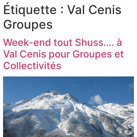
Étiquette :
Val Cenis
Groupes
Week-end tout Shuss…. à
Val Cenis pour Groupes et
Collectivités