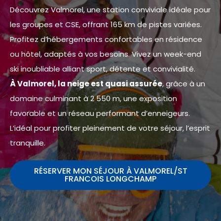
Découvrez Valmorel, une station conviviale idéale pour
les groupes et CSE, offrant 165 km de pistes variées.
Profitez d’hébergements confortables en résidence
ou hôtel, adaptés à vos besoins. Vivez un week-end
ski inoubliable alliant sport, détente et convivialité.
À Valmorel, la neige est quasi assurée
, grâce à un
domaine culminant à 2 550 m, une exposition
favorable et un réseau performant d’enneigeurs.
L’idéal pour profiter pleinement de votre séjour, l’esprit
tranquille.
RÉSERVER MON SÉJOUR À VALMOREL/ST
FRANCOIS LONGCHAMP