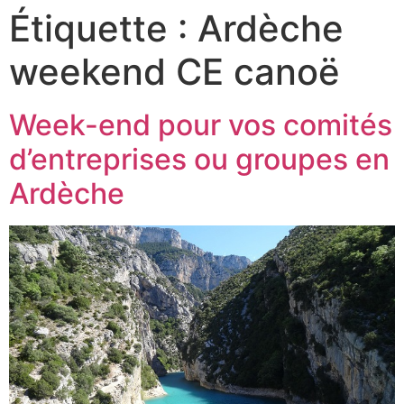
Étiquette :
Ardèche
weekend CE canoë
Week-end pour vos comités
d’entreprises ou groupes en
Ardèche