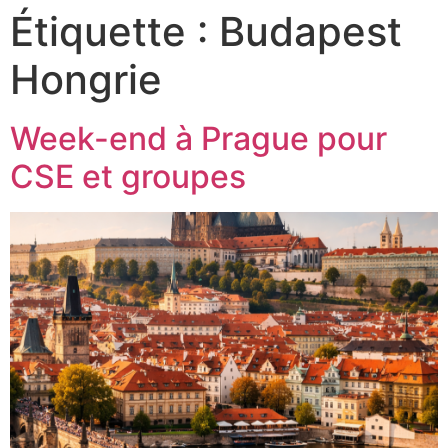
Étiquette :
Budapest
Hongrie
Week-end à Prague pour
CSE et groupes