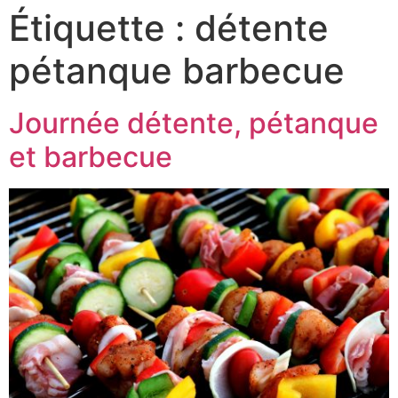
Étiquette :
détente
pétanque barbecue
Journée détente, pétanque
et barbecue