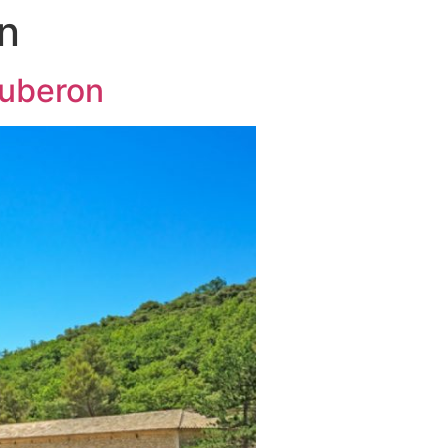
n
Luberon