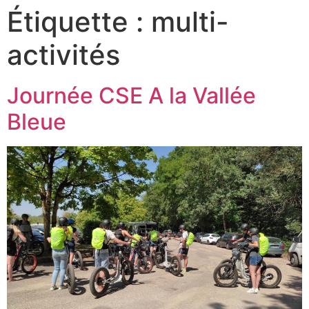
Étiquette :
multi-
activités
Journée CSE A la Vallée
Bleue