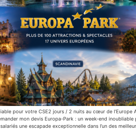
able pour votre CSE2 jours / 2 nuits au cœur de l’Europe 
ander mon devis Europa-Park : un week-end inoubliable po
salariés une escapade exceptionnelle dans l’un des meilleu