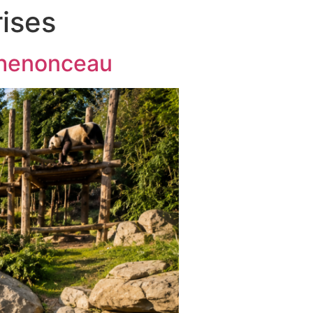
ises
Chenonceau