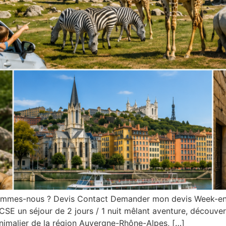
sommes-nous ? Devis Contact Demander mon devis Week-en
SE un séjour de 2 jours / 1 nuit mêlant aventure, découverte
animalier de la région Auvergne-Rhône-Alpes, […]