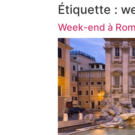
Étiquette :
we
Week-end à Rome