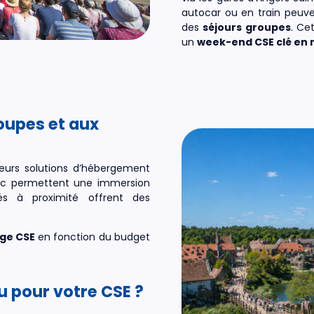
autocar ou en train peuven
des
séjours groupes
. Ce
un
week-end CSE clé en 
upes et aux
sieurs solutions d’hébergement
parc permettent une immersion
és à proximité offrent des
ge CSE
en fonction du budget
u pour votre CSE ?