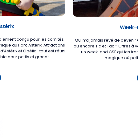
stérix
Week-e
ialement conçu pour les comités
Qui n’a jamais rêvé de devenir 
 unique du
Parc Astérix
. Attractions
ou encore Tic et Tac ? Offrez 
Astérix et Obélix… tout est réuni
un week-end CSE qui les tr
ble pour petits et grands.
magique où peti