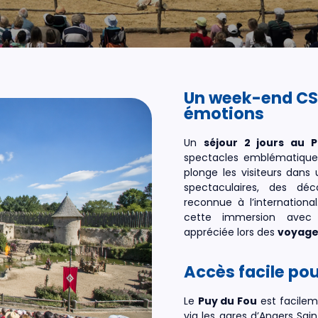
Un week-end CSE
émotions
Un
séjour 2 jours au 
spectacles emblématique
plonge les visiteurs dan
spectaculaires, des déc
reconnue à l’internationa
cette immersion avec 
appréciée lors des
voyages
Accès facile pou
Le
Puy du Fou
est facilem
via les gares d’
Angers Sai