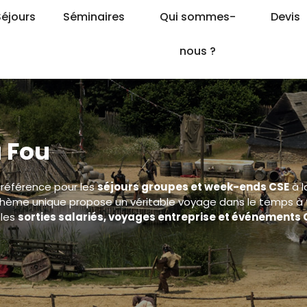
Séjours
Séminaires
Qui sommes-
Devis
nous ?
 Fou
référence pour les
séjours groupes et week-ends CSE
à l
à thème unique propose un véritable voyage dans le temps à 
 les
sorties salariés, voyages entreprise et événements 