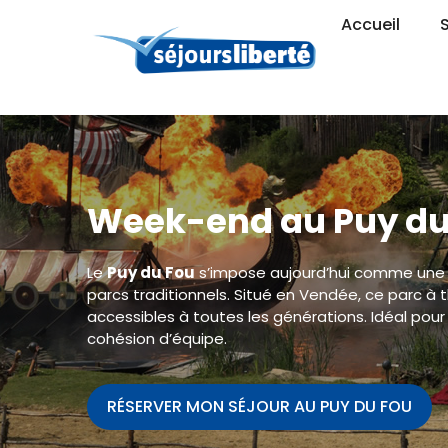
Accueil
Week-end au Puy du
Le
Puy du Fou
s’impose aujourd’hui comme une 
parcs traditionnels. Situé en Vendée, ce parc 
accessibles à toutes les générations. Idéal pour
cohésion d’équipe.
RÉSERVER MON SÉJOUR AU PUY DU FOU