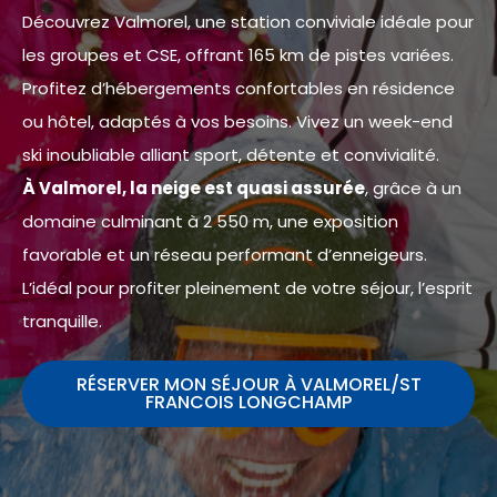
Découvrez Valmorel, une station conviviale idéale pour
les groupes et CSE, offrant 165 km de pistes variées.
Profitez d’hébergements confortables en résidence
ou hôtel, adaptés à vos besoins. Vivez un week-end
ski inoubliable alliant sport, détente et convivialité.
À Valmorel, la neige est quasi assurée
, grâce à un
domaine culminant à 2 550 m, une exposition
favorable et un réseau performant d’enneigeurs.
L’idéal pour profiter pleinement de votre séjour, l’esprit
tranquille.
RÉSERVER MON SÉJOUR À VALMOREL/ST
FRANCOIS LONGCHAMP